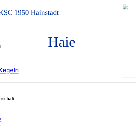
 KSC 1950 Hainstadt
Haie
 Kegeln
rschaft
e