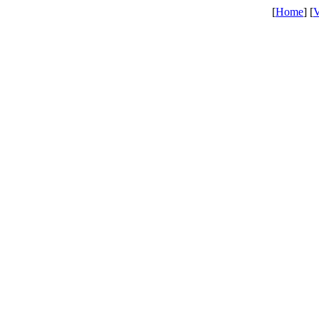
[
Home
] [
V